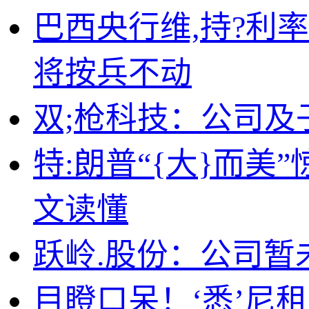
巴西央行维,持?利
将按兵不动
双;枪科技：公司及
特:朗普“{大}而
文读懂
跃岭.股份：公司暂
目瞪口呆！‘悉’尼租