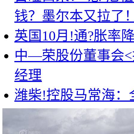
钱？墨尔本又拉了
英国10月!通?胀率
中—荣股份董事会<
经理
潍柴!控股马常海：