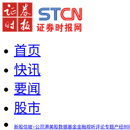
首页
快讯
要闻
股市
新股
信披+
公司
港美股
数据
基金
金融
视听
评论
专题
产经
创