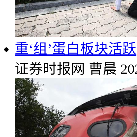
重‘组’蛋白板块活跃
证券时报网
曹晨
20