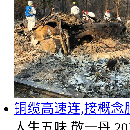
铜缆高速连,接概念
人生五味
敬一丹
20