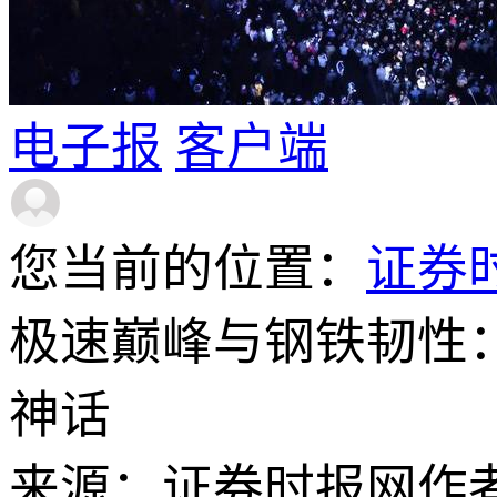
电子报
客户端
您当前的位置：
证券
极速巅峰与钢铁韧性：
神话
来源：证券时报网
作