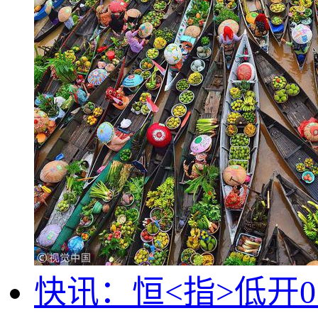
快讯：恒<指>低开0.